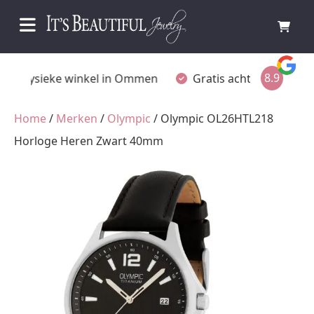
8.9
Fysieke winkel in Ommen
Gratis achteraf betalen
Home
/
Merken
/
Olympic
/ Olympic OL26HTL218
Horloge Heren Zwart 40mm