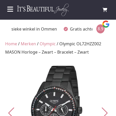
8.9
Fysieke winkel in Ommen
Gratis achteraf betalen
Home
/
Merken
/
Olympic
/ Olympic OL72HZZ002
MASON Horloge – Zwart – Bracelet – Zwart