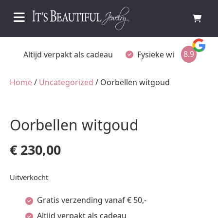
8.9
cadeau
Fysieke winkel in Ommen
Gratis achtera
Home
/
Uncategorized
/ Oorbellen witgoud
Oorbellen witgoud
€
230,00
Uitverkocht
Gratis verzending vanaf € 50,-
Altijd verpakt als cadeau