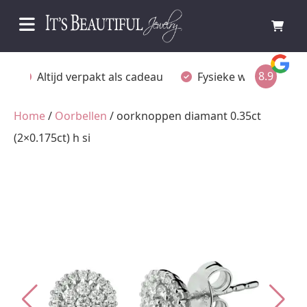
8.9
Fysieke winkel in Ommen
Gratis achteraf betal
Home
/
Oorbellen
/ oorknoppen diamant 0.35ct
(2×0.175ct) h si