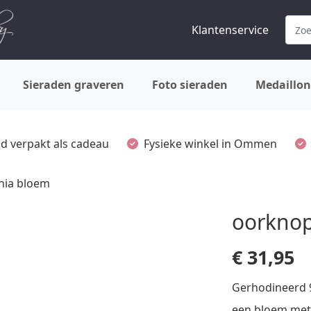
Klantenservice
Sieraden graveren
Foto sieraden
Medaillon
ijd verpakt als cadeau
Fysieke winkel in Ommen
nia bloem
oorknop
€
31,95
Gerhodineerd 
een bloem met