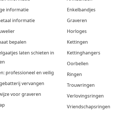
ge informatie
Enkelbandjes
etaal informatie
Graveren
uwelier
Horloges
aat bepalen
Kettingen
lgaatjes laten schieten in
Kettinghangers
en
Oorbellen
n: professioneel en veilig
Ringen
gebatterij vervangen
Trouwringen
ijze voor graveren
Verlovingsringen
ap
Vriendschapsringen