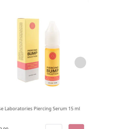
e Laboratories Piercing Serum 15 ml
Base Laboratori
gram