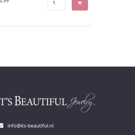
2,99
€
14,99
info@its-beautiful.nl