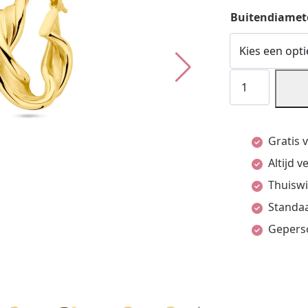
Buitendiamet
Oorringen
Gedraaid
14K
Gratis 
Geelgoud
Altijd 
aantal
Thuiswi
Standaa
Gepers