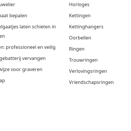
uwelier
Horloges
aat bepalen
Kettingen
lgaatjes laten schieten in
Kettinghangers
en
Oorbellen
n: professioneel en veilig
Ringen
gebatterij vervangen
Trouwringen
ijze voor graveren
Verlovingsringen
ap
Vriendschapsringen