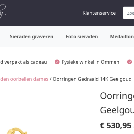
Klantenservice
Sieraden graveren
Foto sieraden
Medaillon
ijd verpakt als cadeau
Fysieke winkel in Ommen
den oorbellen dames
/ Oorringen Gedraaid 14K Geelgoud
Oorring
Geelgo
€
530,95