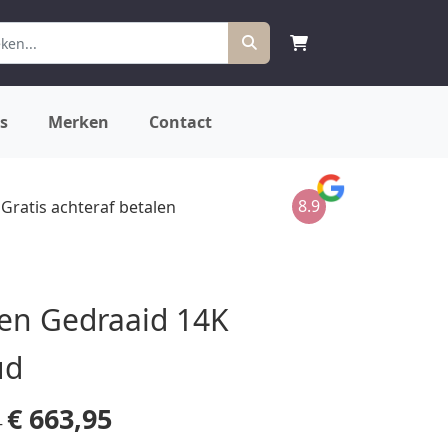
s
Merken
Contact
8.9
Gratis achteraf betalen
en Gedraaid 14K
ud
€
663,95
–