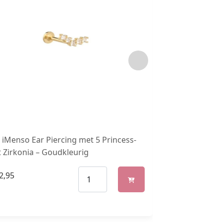
iMenso Ear Piercing met 5 Princess-
Goudkleurige 
 Zirkonia – Goudkleurig
Titanium
2,95
€
34,99