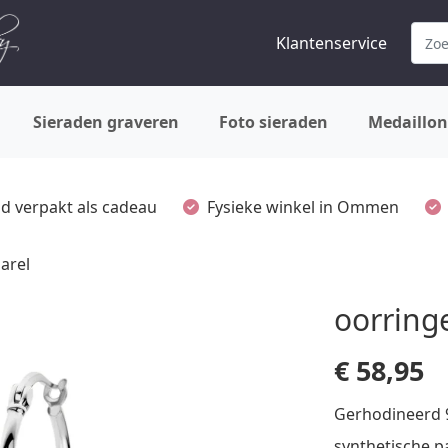
Klantenservice
Sieraden graveren
Foto sieraden
Medaillon
ijd verpakt als cadeau
Fysieke winkel in Ommen
arel
oorring
€
58,95
Gerhodineerd 9
synthetische p