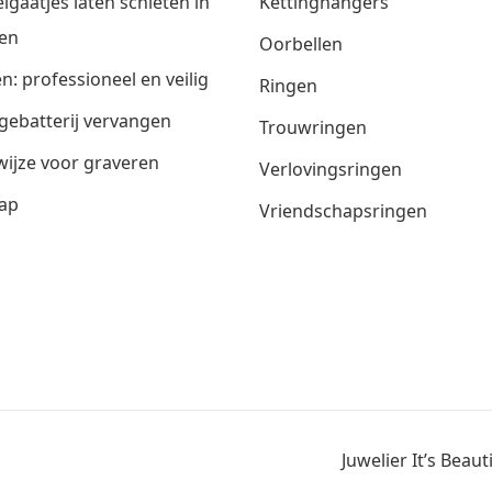
lgaatjes laten schieten in
Kettinghangers
en
Oorbellen
n: professioneel en veilig
Ringen
gebatterij vervangen
Trouwringen
ijze voor graveren
Verlovingsringen
ap
Vriendschapsringen
Juwelier It’s Beau