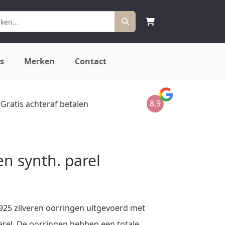
s
Merken
Contact
8.9
Gratis achteraf betalen
en synth. parel
25 zilveren oorringen uitgevoerd met
arel. De oorringen hebben een totale