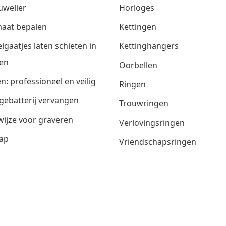
uwelier
Horloges
aat bepalen
Kettingen
lgaatjes laten schieten in
Kettinghangers
en
Oorbellen
n: professioneel en veilig
Ringen
gebatterij vervangen
Trouwringen
ijze voor graveren
Verlovingsringen
ap
Vriendschapsringen