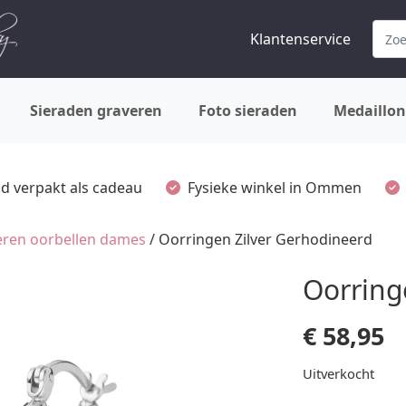
Klantenservice
Sieraden graveren
Foto sieraden
Medaillon
ijd verpakt als cadeau
Fysieke winkel in Ommen
veren oorbellen dames
/ Oorringen Zilver Gerhodineerd
Oorring
€
58,95
Uitverkocht