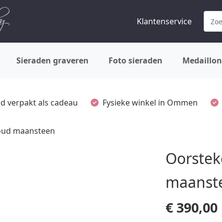
Klantenservice
Sieraden graveren
Foto sieraden
Medaillon
ijd verpakt als cadeau
Fysieke winkel in Ommen
oud maansteen
Oorstek
maanst
€
390,00