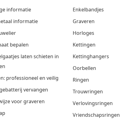
ge informatie
Enkelbandjes
etaal informatie
Graveren
uwelier
Horloges
aat bepalen
Kettingen
lgaatjes laten schieten in
Kettinghangers
en
Oorbellen
n: professioneel en veilig
Ringen
gebatterij vervangen
Trouwringen
ijze voor graveren
Verlovingsringen
ap
Vriendschapsringen