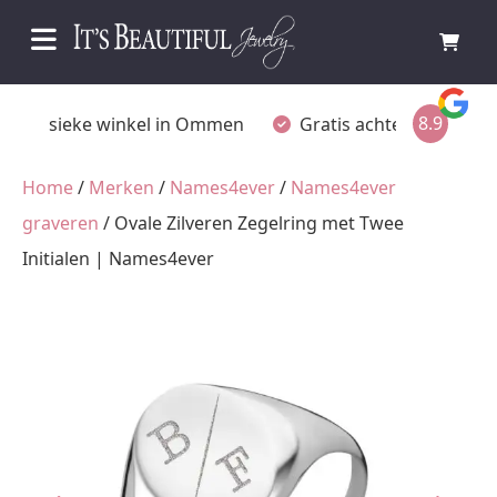
8.9
Fysieke winkel in Ommen
Gratis achteraf betalen
Home
/
Merken
/
Names4ever
/
Names4ever
graveren
/ Ovale Zilveren Zegelring met Twee
Initialen | Names4ever