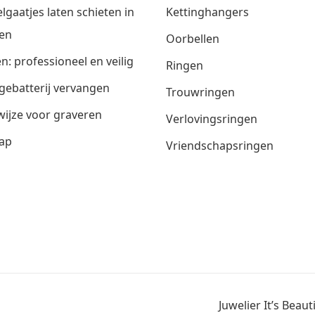
lgaatjes laten schieten in
Kettinghangers
en
Oorbellen
n: professioneel en veilig
Ringen
gebatterij vervangen
Trouwringen
ijze voor graveren
Verlovingsringen
ap
Vriendschapsringen
Juwelier It’s Beau