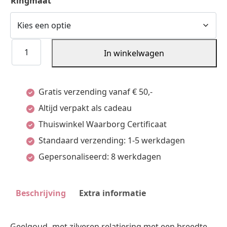
Ringmaat
Ring
In winkelwagen
Al745
-
Gratis verzending vanaf € 50,-
4
Altijd verpakt als cadeau
Mm
Thuiswinkel Waarborg Certificaat
-
Standaard verzending: 1-5 werkdagen
Zonder
Gepersonaliseerd: 8 werkdagen
Steen
Goud
Met
Beschrijving
Extra informatie
Zilver
aantal
Geelgoud- met zilveren relatiering met een breedte