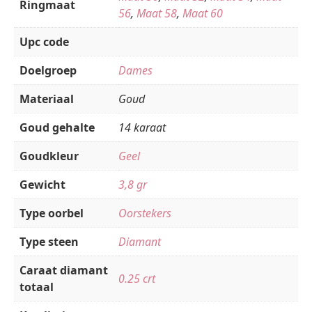
Ringmaat
56
,
Maat 58
,
Maat 60
Upc code
Doelgroep
Dames
Materiaal
Goud
Goud gehalte
14 karaat
Goudkleur
Geel
Gewicht
3,8 gr
Type oorbel
Oorstekers
Type steen
Diamant
Caraat diamant
0.25 crt
totaal