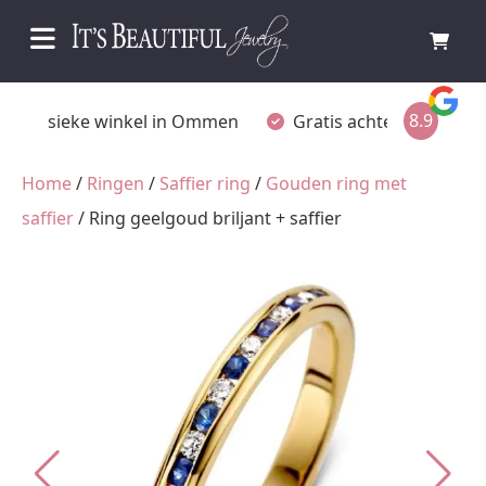
8.9
Fysieke winkel in Ommen
Gratis achteraf betalen
Home
/
Ringen
/
Saffier ring
/
Gouden ring met
saffier
/ Ring geelgoud briljant + saffier