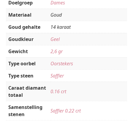
Doelgroep
Dames
Materiaal
Goud
Goud gehalte
14 karaat
Goudkleur
Geel
Gewicht
2,6 gr
Type oorbel
Oorstekers
Type steen
Saffier
Caraat diamant
0.16 crt
totaal
Samenstelling
Saffier 0.22 crt
stenen