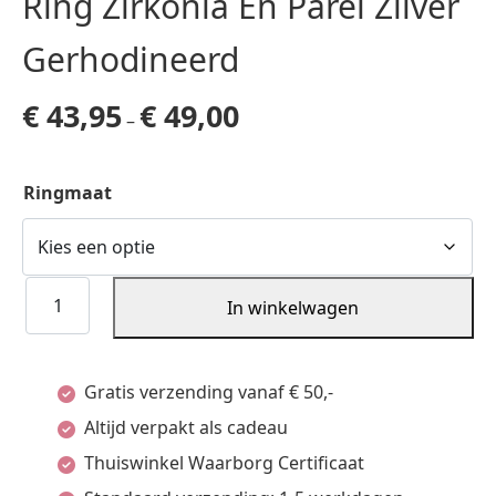
Ring Zirkonia En Parel Zilver
Gerhodineerd
€
43,95
€
49,00
–
Ringmaat
Ring
In winkelwagen
Zirkonia
En
Gratis verzending vanaf € 50,-
Parel
Altijd verpakt als cadeau
Zilver
Thuiswinkel Waarborg Certificaat
Gerhodineerd