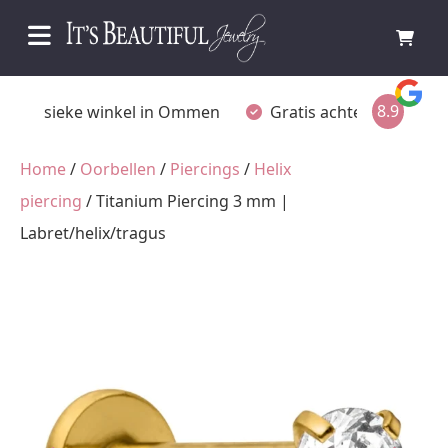
8.9
Fysieke winkel in Ommen
Gratis achteraf betalen
Home
/
Oorbellen
/
Piercings
/
Helix
piercing
/ Titanium Piercing 3 mm |
Labret/helix/tragus