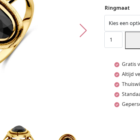
Ringmaat
Vintage
Ring
Onyx
Gratis 
14K
Altijd 
Geelgoud
Thuiswi
aantal
Standaa
Gepers