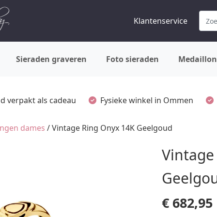
Klantenservice
Sieraden graveren
Foto sieraden
Medaillon
ijd verpakt als cadeau
Fysieke winkel in Ommen
ingen dames
/ Vintage Ring Onyx 14K Geelgoud
Vintage
Geelgo
€
682,95