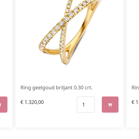
Ring geelgoud briljant 0.30 crt.
Rin
€
1.320,00
€
1