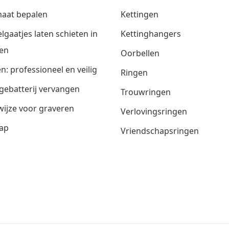
aat bepalen
Kettingen
lgaatjes laten schieten in
Kettinghangers
en
Oorbellen
n: professioneel en veilig
Ringen
gebatterij vervangen
Trouwringen
ijze voor graveren
Verlovingsringen
ap
Vriendschapsringen