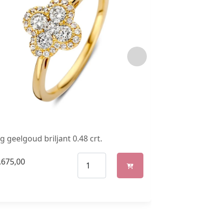
g geelgoud briljant 0.48 crt.
Ring geelgoud 
.675,00
€
455,00