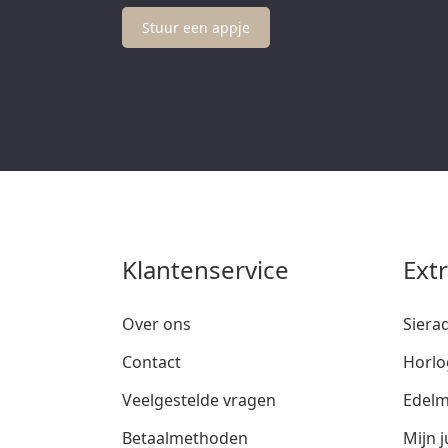
Stuur een appje
Klantenservice
Ext
Over ons
Siera
Contact
Horlo
Veelgestelde vragen
Edelm
Betaalmethoden
Mijn j