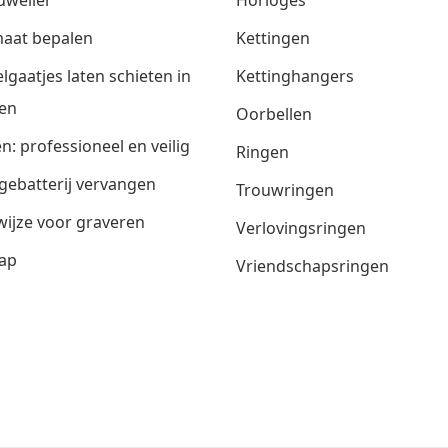
aat bepalen
Kettingen
lgaatjes laten schieten in
Kettinghangers
en
Oorbellen
n: professioneel en veilig
Ringen
gebatterij vervangen
Trouwringen
ijze voor graveren
Verlovingsringen
ap
Vriendschapsringen