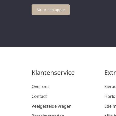
Stuur een appje
Klantenservice
Ext
Over ons
Siera
Contact
Horlo
Veelgestelde vragen
Edelm
Betaalmethoden
Mijn j