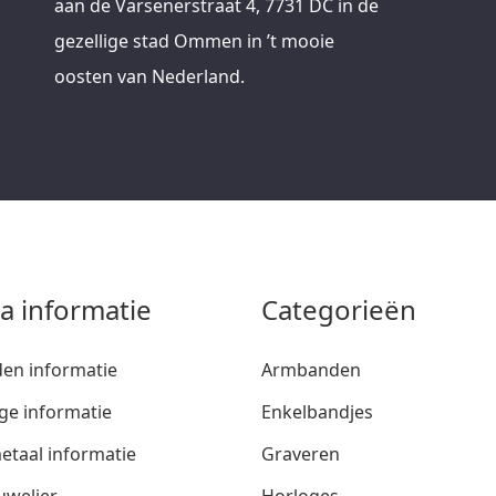
aan de Varsenerstraat 4, 7731 DC in de
gezellige stad Ommen in ’t mooie
oosten van Nederland.
ra informatie
Categorieën
den informatie
Armbanden
ge informatie
Enkelbandjes
etaal informatie
Graveren
uwelier
Horloges