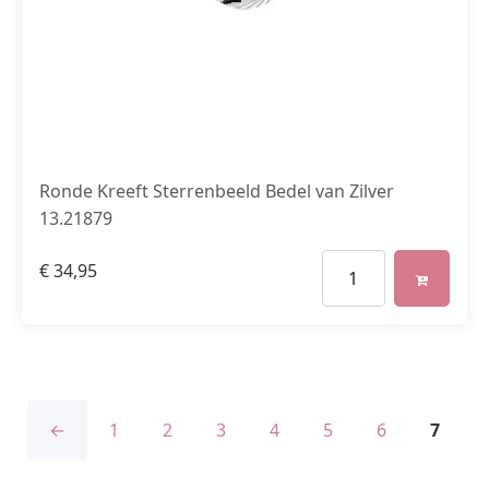
Ronde Kreeft Sterrenbeeld Bedel van Zilver
13.21879
€
34,95
←
1
2
3
4
5
6
7