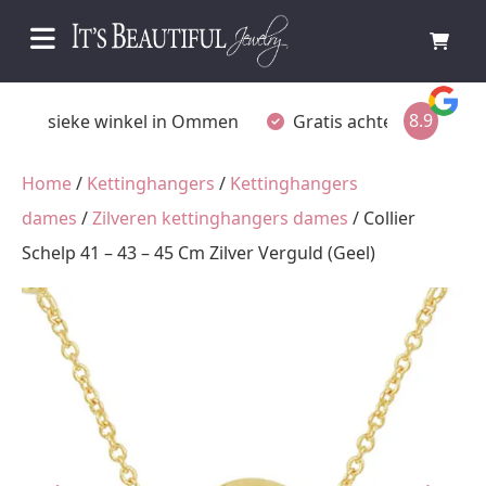
8.9
Fysieke winkel in Ommen
Gratis achteraf betalen
Home
/
Kettinghangers
/
Kettinghangers
dames
/
Zilveren kettinghangers dames
/ Collier
Schelp 41 – 43 – 45 Cm Zilver Verguld (Geel)