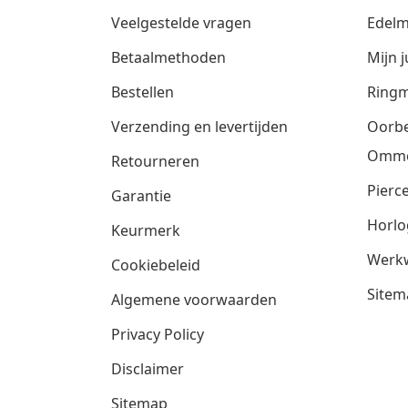
Veelgestelde vragen
Edelm
Betaalmethoden
Mijn j
Bestellen
Ringm
Verzending en levertijden
Oorbe
Omm
Retourneren
Pierce
Garantie
Horlo
Keurmerk
Werkw
Cookiebeleid
Sitem
Algemene voorwaarden
Privacy Policy
Disclaimer
Sitemap