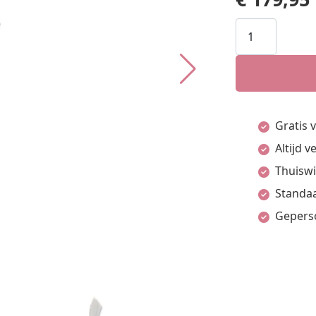
GLOW
-
120.6135.00
-
Hanger
Gratis 
-
Altijd 
Zilver
Thuiswi
aantal
Standaa
Gepers