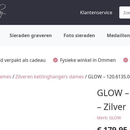
Klantenservice
Sieraden graveren
Foto sieraden
Medaillon
ijd verpakt als cadeau
Fysieke winkel in Ommen
dames
/
Zilveren kettinghangers dames
/ GLOW – 120.6135.00
GLOW – 
– Zilver
Merk: GLOW
€
179,95