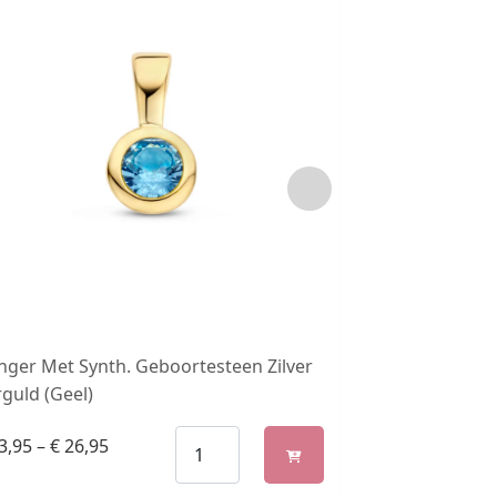
nger Met Synth. Geboortesteen Zilver
Oorringen Rond
guld (Geel)
Verguld (Geel)
3,95
–
€
26,95
€
54,95
–
€
88,9