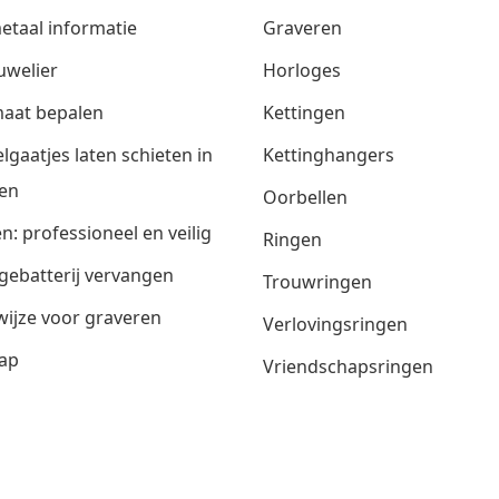
etaal informatie
Graveren
uwelier
Horloges
aat bepalen
Kettingen
lgaatjes laten schieten in
Kettinghangers
en
Oorbellen
n: professioneel en veilig
Ringen
gebatterij vervangen
Trouwringen
ijze voor graveren
Verlovingsringen
ap
Vriendschapsringen