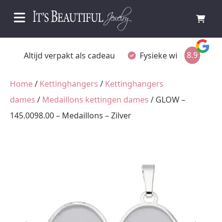
8.9
Fysieke winkel in Ommen
Gratis achteraf betal
Home
/
Kettinghangers
/
Kettinghangers
dames
/
Medaillons kettingen dames
/ GLOW –
145.0098.00 – Medaillons – Zilver