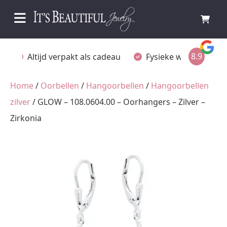
8.9
akt als cadeau
Fysieke winkel in Ommen
Gratis 
Home
/
Oorbellen
/
Hangoorbellen
/
Hangoorbellen
zilver
/ GLOW – 108.0604.00 – Oorhangers – Zilver –
Zirkonia