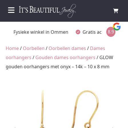
8.9
Fysieke winkel in Ommen
Gratis achteraf betalen
Home
/
Oorbellen
/
Oorbellen dames
/
Dames
oorhangers
/
Gouden dames oorhangers
/ GLOW
gouden oorhangers met onyx – 14k – 10 x 8 mm