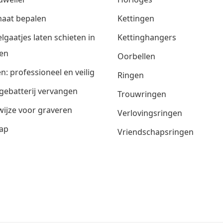
aat bepalen
Kettingen
lgaatjes laten schieten in
Kettinghangers
en
Oorbellen
n: professioneel en veilig
Ringen
gebatterij vervangen
Trouwringen
ijze voor graveren
Verlovingsringen
ap
Vriendschapsringen