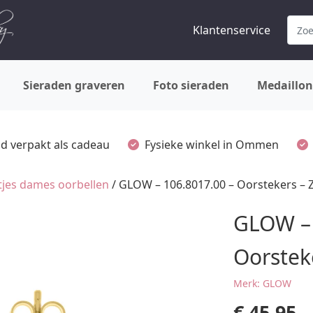
Klantenservice
Sieraden graveren
Foto sieraden
Medaillon
ijd verpakt als cadeau
Fysieke winkel in Ommen
tjes dames oorbellen
/ GLOW – 106.8017.00 – Oorstekers – Zi
GLOW – 
Oorsteke
Merk: GLOW
€
45,95