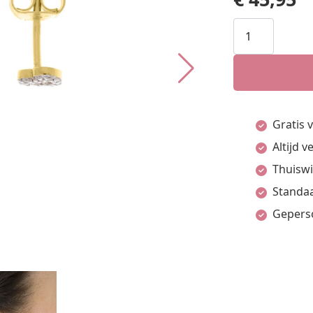
GLOW
-
106.8017.00
-
Oorstekers
Gratis 
-
Altijd 
Zilver
Thuiswi
-
Standaa
Zirkonia
Gepers
aantal