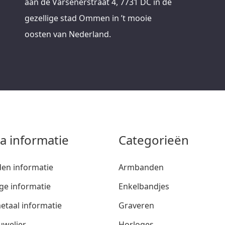
aan de Varsenerstraat 4, 7731 DC in de
gezellige stad Ommen in ’t mooie
oosten van Nederland.
ra informatie
Categorieën
den informatie
Armbanden
ge informatie
Enkelbandjes
etaal informatie
Graveren
uwelier
Horloges