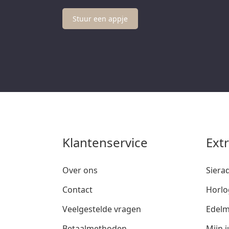
Stuur een appje
Klantenservice
Ext
Over ons
Siera
Contact
Horlo
Veelgestelde vragen
Edelm
Betaalmethoden
Mijn j