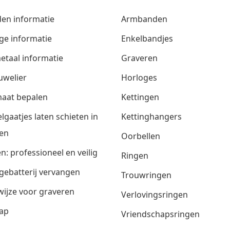
den informatie
Armbanden
ge informatie
Enkelbandjes
etaal informatie
Graveren
uwelier
Horloges
aat bepalen
Kettingen
lgaatjes laten schieten in
Kettinghangers
en
Oorbellen
n: professioneel en veilig
Ringen
gebatterij vervangen
Trouwringen
ijze voor graveren
Verlovingsringen
ap
Vriendschapsringen