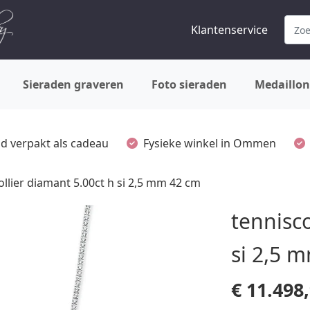
Klantenservice
Sieraden graveren
Foto sieraden
Medaillon
ijd verpakt als cadeau
Fysieke winkel in Ommen
ollier diamant 5.00ct h si 2,5 mm 42 cm
tennisco
si 2,5 
€
11.498