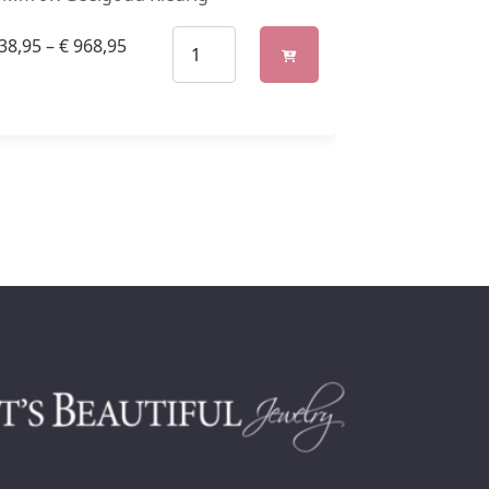
38,95
–
€
968,95
€
558,95
–
€
718