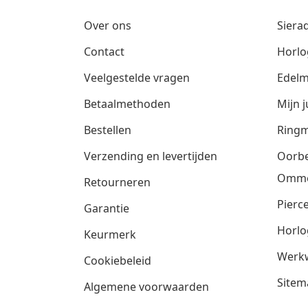
Over ons
Siera
Contact
Horlo
Veelgestelde vragen
Edelm
Betaalmethoden
Mijn j
Bestellen
Ringm
Verzending en levertijden
Oorbe
Omm
Retourneren
Pierce
Garantie
Horlo
Keurmerk
Werkw
Cookiebeleid
Sitem
Algemene voorwaarden