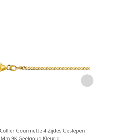
Collier Gourmette 4-Zijdes Geslepen
9K Collier Gou
1 Mm 9K Geelgoud Kleurig
1,8 Mm 9K Gee