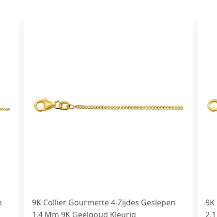
n
9K Collier Gourmette 4-Zijdes Geslepen
9K 
1,4 Mm 9K Geelgoud Kleurig
2,