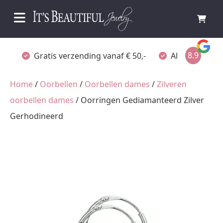
8.9
zending vanaf € 50,-
Altijd verpakt als cadeau
F
Home
/
Oorbellen
/
Oorbellen dames
/
Zilveren
oorbellen dames
/ Oorringen Gediamanteerd Zilver
Gerhodineerd